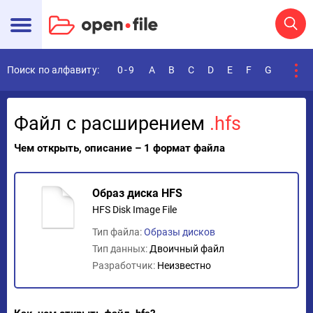
Поиск по алфавиту:
0-9
A
B
C
D
E
F
G
H
I
Файл с расширением
.hfs
Чем открыть, описание – 1 формат файла
Образ диска HFS
HFS Disk Image File
Тип файла:
Образы дисков
Тип данных:
Двоичный файл
Разработчик:
Неизвестно