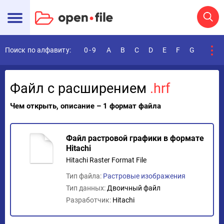
Поиск по алфавиту:
0-9
A
B
C
D
E
F
G
H
I
Файл с расширением
.hrf
Чем открыть, описание – 1 формат файла
Файл растровой графики в формате
Hitachi
Hitachi Raster Format File
Тип файла:
Растровые изображения
Тип данных:
Двоичный файл
Разработчик:
Hitachi