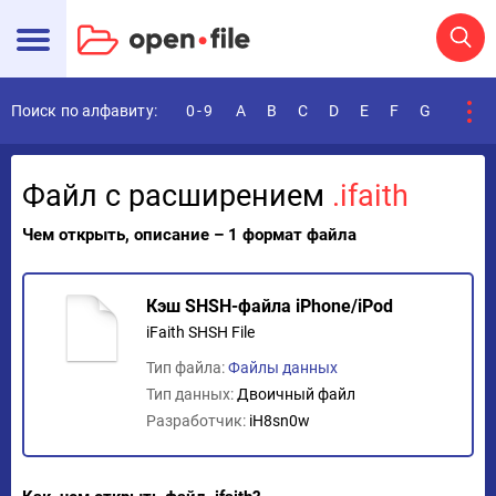
Поиск по алфавиту:
0-9
A
B
C
D
E
F
G
H
I
Файл с расширением
.ifaith
Чем открыть, описание – 1 формат файла
Кэш SHSH-файла iPhone/iPod
iFaith SHSH File
Тип файла:
Файлы данных
Тип данных:
Двоичный файл
Разработчик:
iH8sn0w