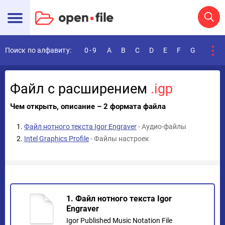
Поиск по алфавиту:
0-9
A
B
C
D
E
F
G
H
I
Файл с расширением
.igp
Чем открыть, описание – 2 формата файла
Файл нотного текста Igor Engraver
- Аудио-файлы
Intel Graphics Profile
- Файлы настроек
1. Файл нотного текста Igor
Engraver
Igor Published Music Notation File