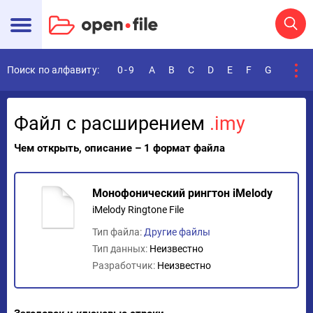
Поиск по алфавиту:
0-9
A
B
C
D
E
F
G
H
I
Файл с расширением
.imy
Чем открыть, описание – 1 формат файла
Монофонический рингтон iMelody
iMelody Ringtone File
Тип файла:
Другие файлы
Тип данных:
Неизвестно
Разработчик:
Неизвестно