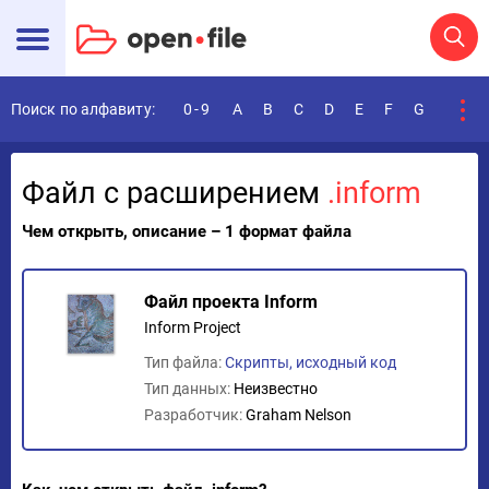
Поиск по алфавиту:
0-9
A
B
C
D
E
F
G
H
I
Файл с расширением
.inform
Чем открыть, описание – 1 формат файла
Файл проекта Inform
Inform Project
Тип файла:
Скрипты, исходный код
Тип данных:
Неизвестно
Разработчик:
Graham Nelson