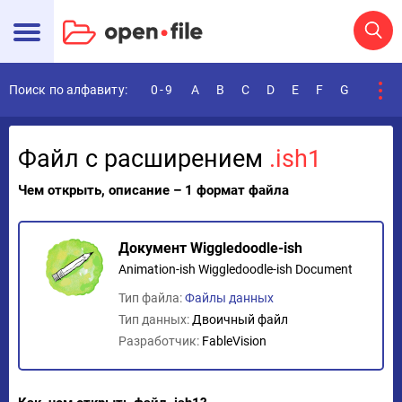
Поиск по алфавиту:
0-9
A
B
C
D
E
F
G
H
I
Файл с расширением
.ish1
Чем открыть, описание – 1 формат файла
Документ Wiggledoodle-ish
Animation-ish Wiggledoodle-ish Document
Тип файла:
Файлы данных
Тип данных:
Двоичный файл
Разработчик:
FableVision