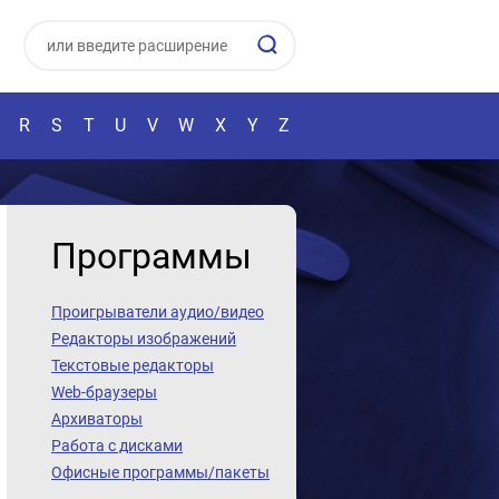
R
S
T
U
V
W
X
Y
Z
Программы
Проигрыватели аудио/видео
Редакторы изображений
Текстовые редакторы
Web-браузеры
Архиваторы
Работа с дисками
Офисные программы/пакеты