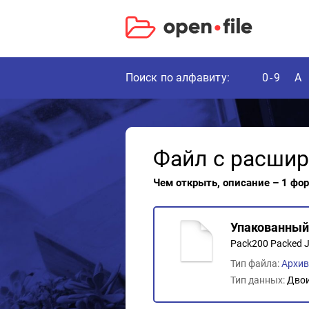
Поиск по алфавиту:
0-9
A
Файл с расши
Чем открыть, описание – 1 фо
Упакованный 
Pack200 Packed Ja
Тип файла:
Архив
Тип данных:
Дво