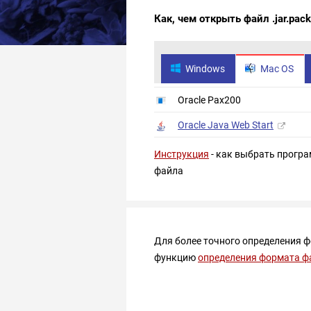
Как, чем открыть файл .jar.pack
Windows
Mac OS
Oracle Pax200
Oracle Java Web Start
Инструкция
- как выбрать програ
файла
Для более точного определения 
функцию
определения формата ф