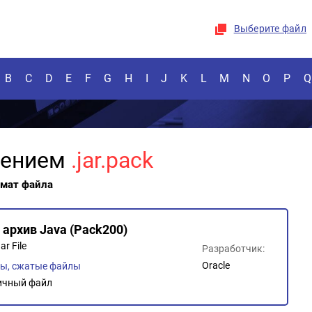
Выберите файл
B
C
D
E
F
G
H
I
J
K
L
M
N
O
P
Q
рением
.jar.pack
рмат файла
архив Java (Pack200)
r File
Разработчик:
Oracle
ы, сжатые файлы
ичный файл