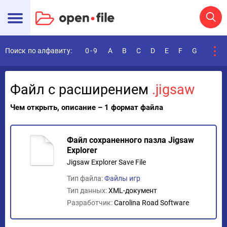
Поиск по алфавиту:
0-9
A
B
C
D
E
F
G
H
I
Файл с расширением
.jigsaw
Чем открыть, описание – 1 формат файла
Файл сохраненного пазла Jigsaw
Explorer
Jigsaw Explorer Save File
Тип файла:
Файлы игр
Тип данных:
XML-документ
Разработчик:
Carolina Road Software