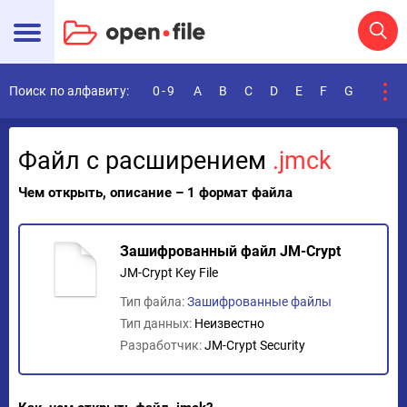
Поиск по алфавиту:
0-9
A
B
C
D
E
F
G
H
I
Файл с расширением
.jmck
Чем открыть, описание – 1 формат файла
Зашифрованный файл JM-Crypt
JM-Crypt Key File
Тип файла:
Зашифрованные файлы
Тип данных:
Неизвестно
Разработчик:
JM-Crypt Security