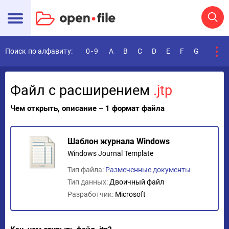
Поиск по алфавиту:
0-9
A
B
C
D
E
F
G
H
I
Файл с расширением
.jtp
Чем открыть, описание – 1 формат файла
Шаблон журнала Windows
Windows Journal Template
Тип файла:
Размеченные документы
Тип данных:
Двоичный файл
Разработчик:
Microsoft