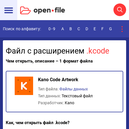
Поиск по алфавиту:
0-9
A
B
C
D
E
F
G
H
I
Файл с расширением
.kcode
Чем открыть, описание – 1 формат файла
Kano Code Artwork
Тип файла:
Файлы данных
Тип данных:
Текстовый файл
Разработчик:
Kano
Как, чем открыть файл .kcode?