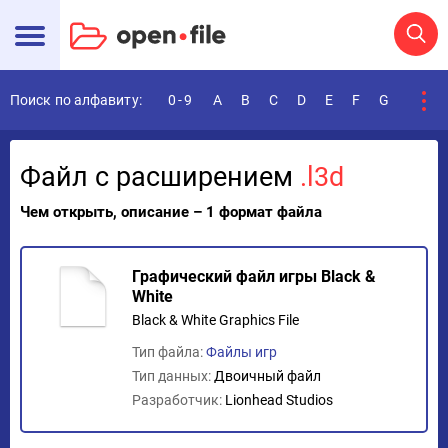
Поиск по алфавиту:
0-9
A
B
C
D
E
F
G
H
I
Файл с расширением
.l3d
Чем открыть, описание – 1 формат файла
Графический файл игры Black &
White
Black & White Graphics File
Тип файла:
Файлы игр
Тип данных:
Двоичный файл
Разработчик:
Lionhead Studios