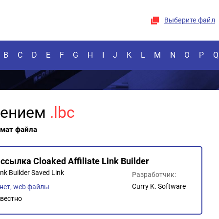
Выберите файл
B
C
D
E
F
G
H
I
J
K
L
M
N
O
P
Q
рением
.lbc
рмат файла
сылка Cloaked Affiliate Link Builder
ink Builder Saved Link
Разработчик:
Curry K. Software
нет, web файлы
вестно