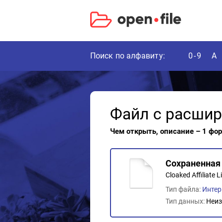
Поиск по алфавиту:
0-9
A
Файл с расши
Чем открыть, описание – 1 фо
Сохраненная с
Cloaked Affiliate L
Тип файла:
Интер
Тип данных:
Неиз