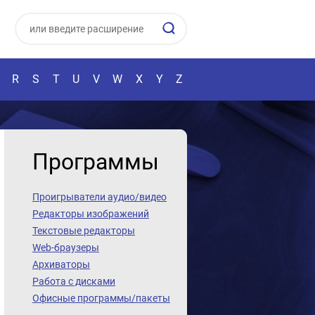
R
S
T
U
V
W
X
Y
Z
Программы
Проигрыватели аудио/видео
Редакторы изображений
Текстовые редакторы
Web-браузеры
Архиваторы
Работа с дисками
Офисные программы/пакеты