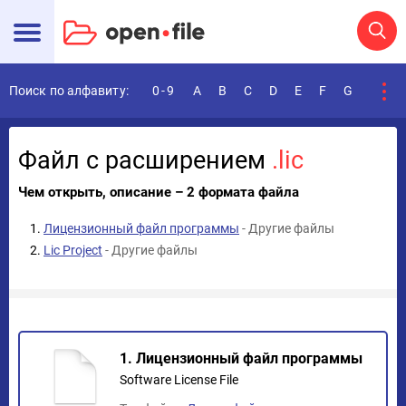
Поиск по алфавиту:
0-9
A
B
C
D
E
F
G
H
I
Файл с расширением
.lic
Чем открыть, описание – 2 формата файла
Лицензионный файл программы
- Другие файлы
Lic Project
- Другие файлы
1. Лицензионный файл программы
Software License File