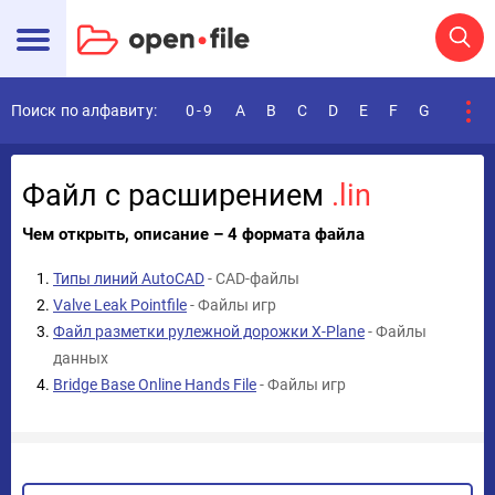
Поиск по алфавиту:
0-9
A
B
C
D
E
F
G
H
I
Файл с расширением
.lin
Чем открыть, описание – 4 формата файла
Типы линий AutoCAD
- CAD-файлы
Valve Leak Pointfile
- Файлы игр
Файл разметки рулежной дорожки X-Plane
- Файлы
данных
Bridge Base Online Hands File
- Файлы игр