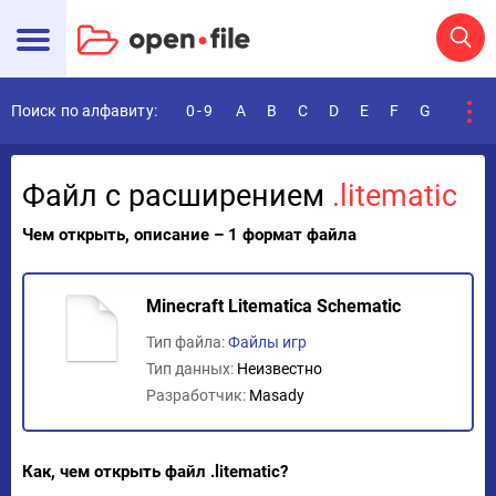
Поиск по алфавиту:
0-9
A
B
C
D
E
F
G
H
I
Файл с расширением
.litematic
Чем открыть, описание – 1 формат файла
Minecraft Litematica Schematic
Тип файла:
Файлы игр
Тип данных:
Неизвестно
Разработчик:
Masady
Как, чем открыть файл .litematic?