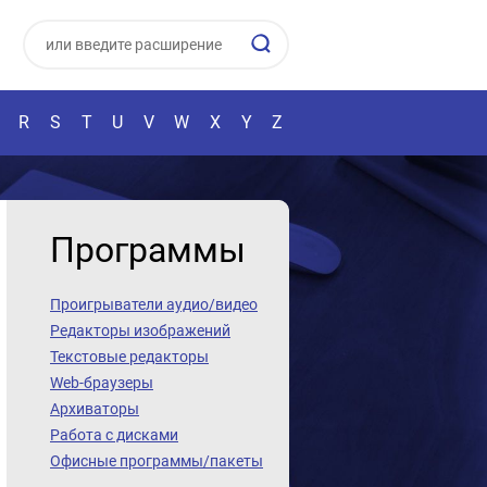
R
S
T
U
V
W
X
Y
Z
Программы
Проигрыватели аудио/видео
Редакторы изображений
Текстовые редакторы
Web-браузеры
Архиваторы
Работа с дисками
Офисные программы/пакеты