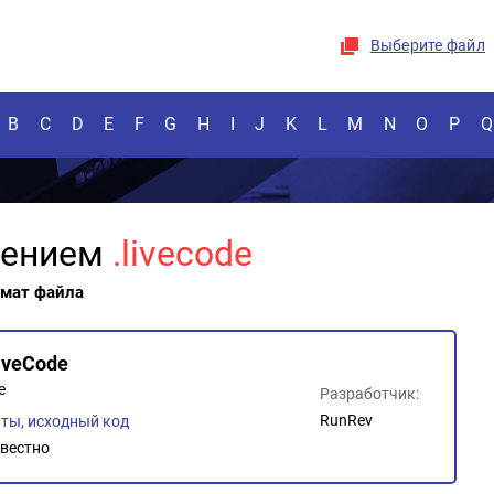
Выберите файл
B
C
D
E
F
G
H
I
J
K
L
M
N
O
P
Q
рением
.livecode
рмат файла
iveCode
e
Разработчик:
RunRev
ты, исходный код
вестно