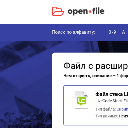
Поиск по алфавиту:
0-9
A
Файл с расши
Чем открыть, описание – 1 фо
Файл стека L
LiveCode Stack Fil
Тип файла:
Скрип
Тип данных:
Неиз