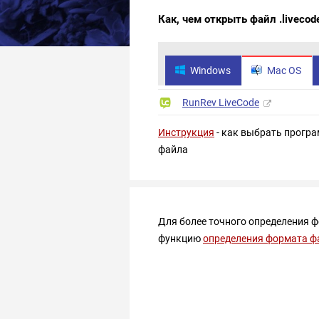
Как, чем открыть файл .livecod
Windows
Mac OS
RunRev LiveCode
Инструкция
- как выбрать програ
файла
Для более точного определения 
функцию
определения формата ф