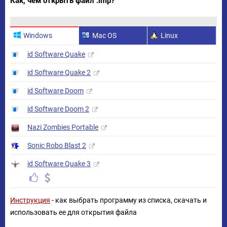
Как, чем открыть файл .lmp?
Windows
Mac OS
Linux
id Software Quake
id Software Quake 2
id Software Doom
id Software Doom 2
Nazi Zombies Portable
Sonic Robo Blast 2
id Software Quake 3
Инструкция
- как выбрать программу из списка, скачать и
использовать ее для открытия файла