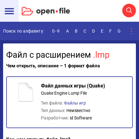
Поиск по алфавиту:
0-9
A
B
C
D
E
F
G
H
I
Файл с расширением
.lmp
Чем открыть, описание – 1 формат файла
Файл данных игры (Quake)
Quake Engine Lump File
Тип файла:
Файлы игр
Тип данных:
Неизвестно
Разработчик:
id Software