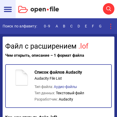
Поиск по алфавиту:
0-9
A
B
C
D
E
F
G
H
I
Файл с расширением
.lof
Чем открыть, описание – 1 формат файла
Список файлов Audacity
Audacity File List
Тип файла:
Аудио-файлы
Тип данных:
Текстовый файл
Разработчик:
Audacity