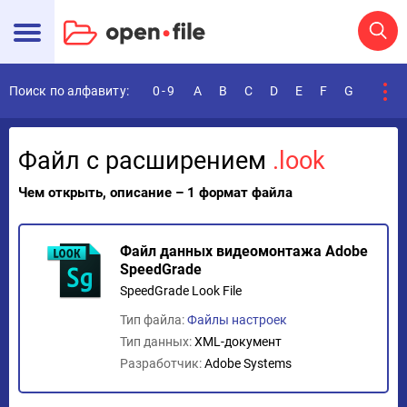
Поиск по алфавиту:
0-9
A
B
C
D
E
F
G
H
I
Файл с расширением
.look
Чем открыть, описание – 1 формат файла
Файл данных видеомонтажа Adobe
SpeedGrade
SpeedGrade Look File
Тип файла:
Файлы настроек
Тип данных:
XML-документ
Разработчик:
Adobe Systems