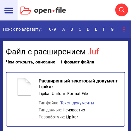
Поиск по алфавиту:
0-9
A
B
C
D
E
F
G
H
I
Файл с расширением
.luf
Чем открыть, описание – 1 формат файла
Расширенный текстовый документ
Lipikar
Lipikar Uniform Format File
Тип файла:
Текст, документы
Тип данных:
Неизвестно
Разработчик:
Lipikar