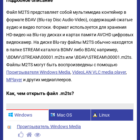
Подробное описание
Файл M2TS представляет собой мультимедиа контейнер в
формате BDAV (Blu-ray Disc Audio-Video), содержащий сжатые
аудио и видео потоки. Формат используется для хранения
HD-видео на Blu-ray дисках и картах памяти AVCHD цифровых
видеокамер. На диске Blu-ray файлы M2TS обычно находятся
в папке STREAM каталога BDMV либо BDAV, например,
\BDMV\STREAM\00001.m2ts или \BDAV\STREAM\00001.m2ts.
Файлы M2TS могут быть воспроизведены с помощью
Проигрывателя Windows Media
,
VideoLAN VLC media player
,
MPlayer
и других медиаплееров.
Как, чем открыть файл .m2ts?
Windows
Mac OS
Linux
Проигрыватель Windows Media