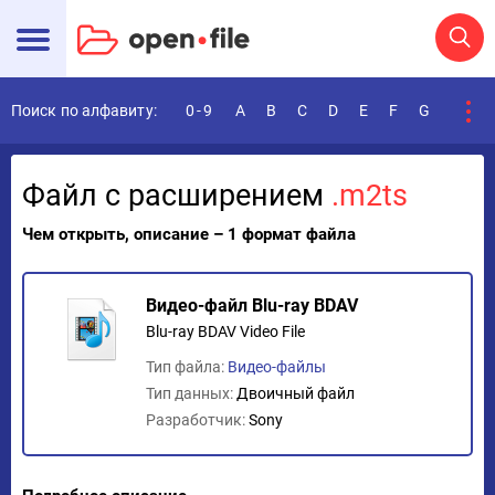
Поиск по алфавиту:
0-9
A
B
C
D
E
F
G
H
I
Файл с расширением
.m2ts
Чем открыть, описание – 1 формат файла
Видео-файл Blu-ray BDAV
Blu-ray BDAV Video File
Тип файла:
Видео-файлы
Тип данных:
Двоичный файл
Разработчик:
Sony