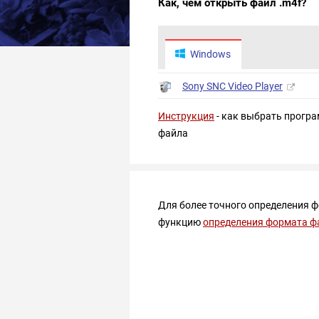
Как, чем открыть файл .m4f?
Windows
Sony SNC Video Player
Инструкция
- как выбрать програ
файла
Для более точного определения 
функцию
определения формата ф