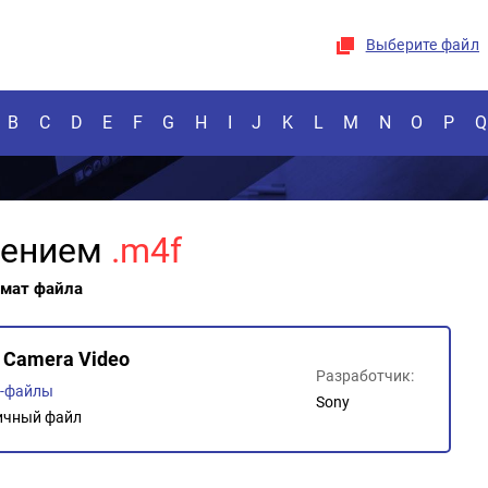
Выберите файл
B
C
D
E
F
G
H
I
J
K
L
M
N
O
P
Q
рением
.m4f
рмат файла
 Camera Video
Разработчик:
о-файлы
Sony
ичный файл