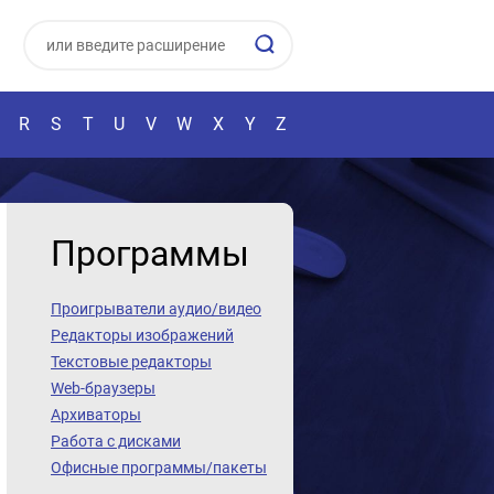
R
S
T
U
V
W
X
Y
Z
Программы
Проигрыватели аудио/видео
Редакторы изображений
Текстовые редакторы
Web-браузеры
Архиваторы
Работа с дисками
Офисные программы/пакеты