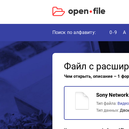
Поиск по алфавиту:
0-9
A
Файл с расши
Чем открыть, описание – 1 фо
Sony Network
Тип файла:
Виде
Тип данных:
Дво