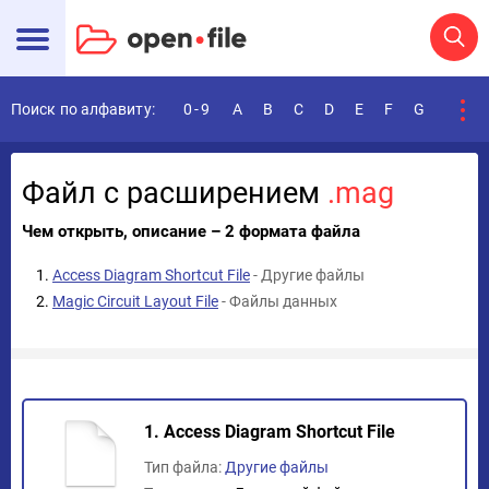
Поиск по алфавиту:
0-9
A
B
C
D
E
F
G
H
I
Файл с расширением
.mag
Чем открыть, описание – 2 формата файла
Access Diagram Shortcut File
- Другие файлы
Magic Circuit Layout File
- Файлы данных
1. Access Diagram Shortcut File
Тип файла:
Другие файлы