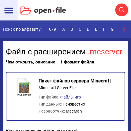
Поиск по алфавиту:
0-9
A
B
C
D
E
F
G
H
I
Файл с расширением
.mcserver
Чем открыть, описание – 1 формат файла
Пакет файлов сервера Minecraft
Minecraft Server File
Тип файла:
Файлы игр
Тип данных:
Неизвестно
Разработчик:
MacMan