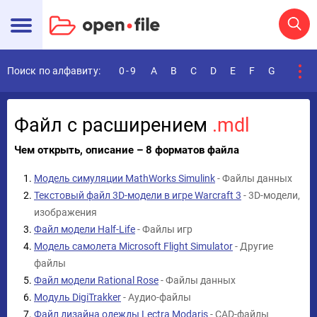
Поиск по алфавиту:
0-9
A
B
C
D
E
F
G
H
I
Файл с расширением
.mdl
Чем открыть, описание – 8 форматов файла
Модель симуляции MathWorks Simulink
- Файлы данных
Текстовый файл 3D-модели в игре Warcraft 3
- 3D-модели,
изображения
Файл модели Half-Life
- Файлы игр
Модель самолета Microsoft Flight Simulator
- Другие
файлы
Файл модели Rational Rose
- Файлы данных
Модуль DigiTrakker
- Аудио-файлы
Файл дизайна одежды Lectra Modaris
- CAD-файлы