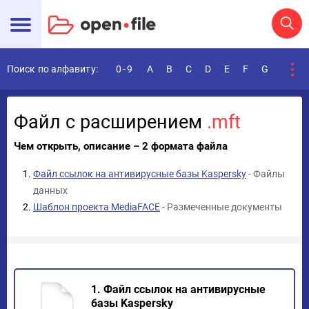
Поиск по алфавиту:
0-9
A
B
C
D
E
F
G
H
I
Файл с расширением
.mft
Чем открыть, описание – 2 формата файла
Файл ссылок на антивирусные базы Kaspersky
- Файлы
данных
Шаблон проекта MediaFACE
- Размеченные документы
1. Файл ссылок на антивирусные
базы Kaspersky