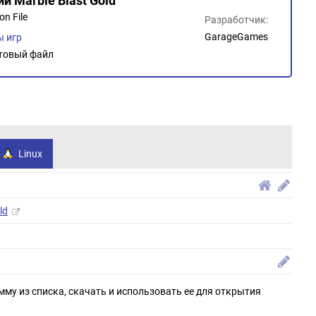
и Marble Blast Gold
on File
Разработчик:
GarageGames
 игр
товый файл
Linux
ld
мму из списка, скачать и использовать ее для открытия