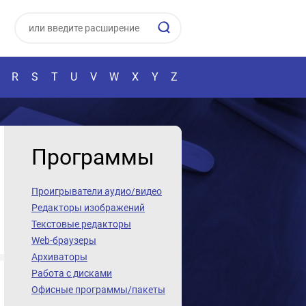
R
S
T
U
V
W
X
Y
Z
Программы
Проигрыватели аудио/видео
Редакторы изображений
Текстовые редакторы
Web-браузеры
Архиваторы
Работа с дисками
Офисные программы/пакеты