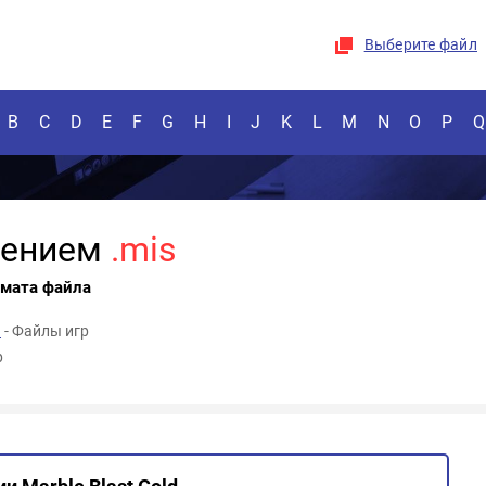
Выберите файл
B
C
D
E
F
G
H
I
J
K
L
M
N
O
P
Q
рением
.mis
рмата файла
d
- Файлы игр
р