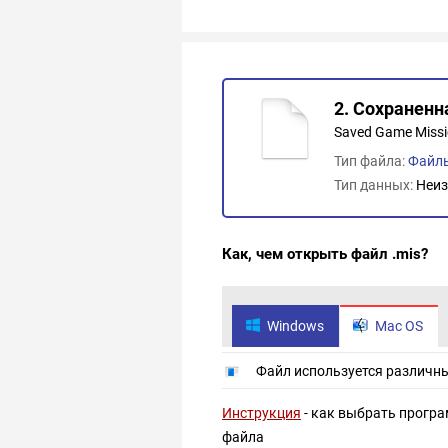
2. Сохраненн
Saved Game Missio
Тип файла:
Файлы
Тип данных:
Неиз
Как, чем открыть файл .mis?
Windows
Mac OS
Файл используется различн
Инструкция
- как выбрать програ
файла