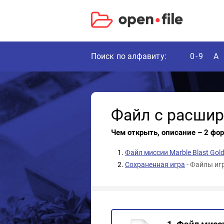
Поиск по алфавиту:
0-9
A
Файл с расши
Чем открыть, описание – 2 фо
Файл миссии Marble Blast Gol
Сохраненная игра
- Файлы иг