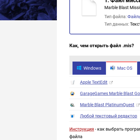
1. Файл мисси
Marble Blast Missi
Тип файла:
Файлы
Тип данных:
Текс
Как, чем открыть файл .mis?
Windows
Mac OS
Apple TextEdit
GarageGames Marble Blast Go
Marble Blast PlatinumQuest
Любой текстовый редактор
Инструкция
- как выбрать програ
файла