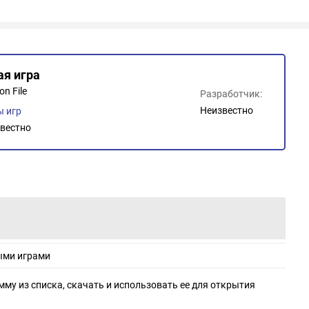
ая игра
n File
Разработчик:
Неизвестно
 игр
вестно
ыми играми
мму из списка, скачать и использовать ее для открытия