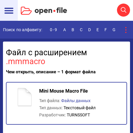
Поиск по алфавиту:
0-9
A
B
C
D
E
F
G
H
I
Файл с расширением
.mmmacro
Чем открыть, описание – 1 формат файла
Mini Mouse Macro File
Тип файла:
Файлы данных
Тип данных:
Текстовый файл
Разработчик:
TURNSSOFT