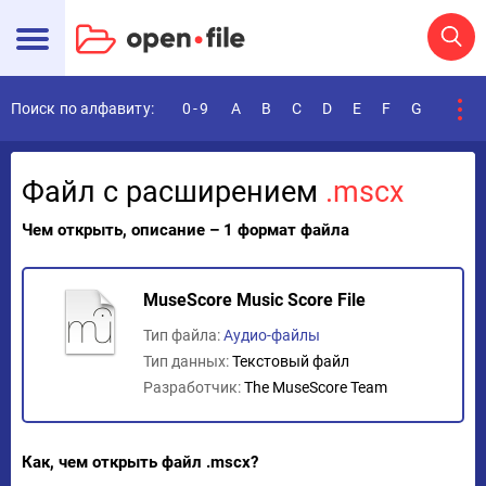
Поиск по алфавиту:
0-9
A
B
C
D
E
F
G
H
I
Файл с расширением
.mscx
Чем открыть, описание – 1 формат файла
MuseScore Music Score File
Тип файла:
Аудио-файлы
Тип данных:
Текстовый файл
Разработчик:
The MuseScore Team
Как, чем открыть файл .mscx?