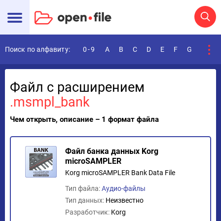
Поиск по алфавиту:
0-9
A
B
C
D
E
F
G
H
I
Файл с расширением
.msmpl_bank
Чем открыть, описание – 1 формат файла
Файл банка данных Korg
microSAMPLER
Korg microSAMPLER Bank Data File
Тип файла:
Аудио-файлы
Тип данных:
Неизвестно
Разработчик:
Korg