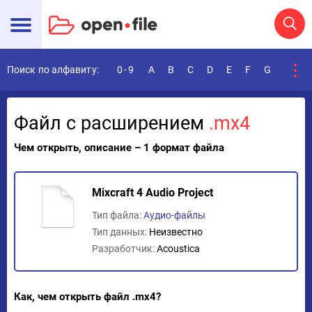
Поиск по алфавиту:
0-9
A
B
C
D
E
F
G
H
I
Файл с расширением
.mx4
Чем открыть, описание – 1 формат файла
Mixcraft 4 Audio Project
Тип файла:
Аудио-файлы
Тип данных:
Неизвестно
Разработчик:
Acoustica
Как, чем открыть файл .mx4?