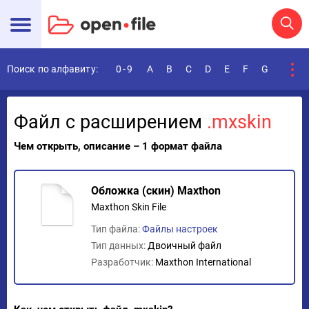
Поиск по алфавиту:
0-9
A
B
C
D
E
F
G
H
I
Файл с расширением
.mxskin
Чем открыть, описание – 1 формат файла
Обложка (скин) Maxthon
Maxthon Skin File
Тип файла:
Файлы настроек
Тип данных:
Двоичный файл
Разработчик:
Maxthon International