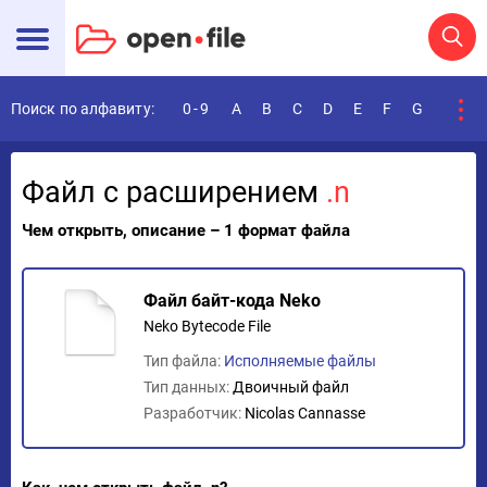
Поиск по алфавиту:
0-9
A
B
C
D
E
F
G
H
I
Файл с расширением
.n
Чем открыть, описание – 1 формат файла
Файл байт-кода Neko
Neko Bytecode File
Тип файла:
Исполняемые файлы
Тип данных:
Двоичный файл
Разработчик:
Nicolas Cannasse