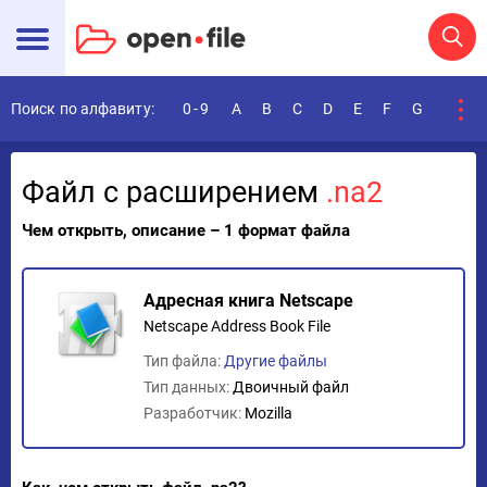
Поиск по алфавиту:
0-9
A
B
C
D
E
F
G
H
I
Файл с расширением
.na2
Чем открыть, описание – 1 формат файла
Адресная книга Netscape
Netscape Address Book File
Тип файла:
Другие файлы
Тип данных:
Двоичный файл
Разработчик:
Mozilla