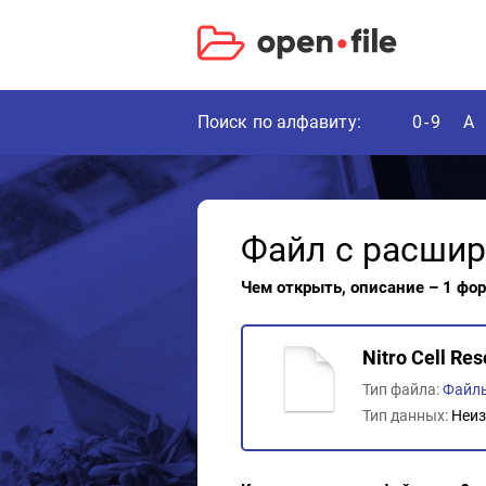
Поиск по алфавиту:
0-9
A
Файл с расши
Чем открыть, описание – 1 фо
Nitro Cell Res
Тип файла:
Файлы
Тип данных:
Неиз