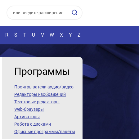
R
S
T
U
V
W
X
Y
Z
Программы
Проигрыватели аудио/видео
Редакторы изображений
Текстовые редакторы
Web-браузеры
Архиваторы
Работа с дисками
Офисные программы/пакеты