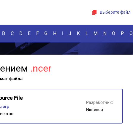
Выберите файл
B
C
D
E
F
G
H
I
J
K
L
M
N
O
P
Q
рением
.ncer
рмат файла
ource File
Разработчик:
 игр
Nintendo
вестно