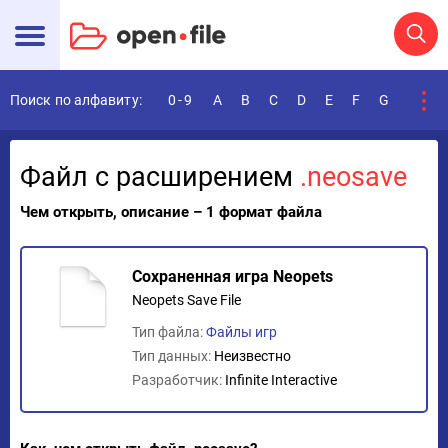
Поиск по алфавиту:
0-9
A
B
C
D
E
F
G
H
I
Файл с расширением
.neosave
Чем открыть, описание – 1 формат файла
Сохраненная игра Neopets
Neopets Save File
Тип файла:
Файлы игр
Тип данных:
Неизвестно
Разработчик:
Infinite Interactive