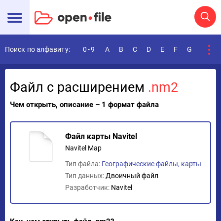
Поиск по алфавиту:
0-9
A
B
C
D
E
F
G
H
I
Файл с расширением
.nm2
Чем открыть, описание – 1 формат файла
Файл карты Navitel
Navitel Map
Тип файла:
Географические файлы, карты
Тип данных:
Двоичный файл
Разработчик:
Navitel