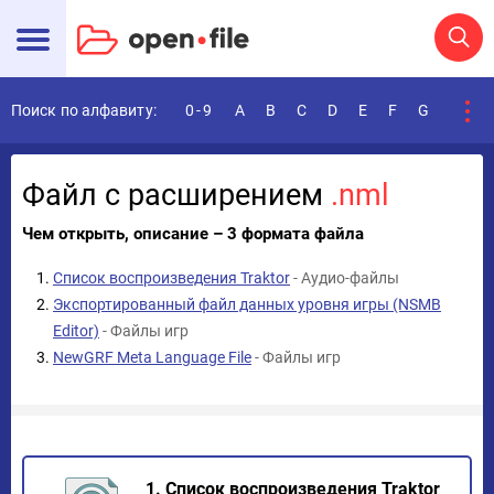
Поиск по алфавиту:
0-9
A
B
C
D
E
F
G
H
I
Файл с расширением
.nml
Чем открыть, описание – 3 формата файла
Список воспроизведения Traktor
- Аудио-файлы
Экспортированный файл данных уровня игры (NSMB
Editor)
- Файлы игр
NewGRF Meta Language File
- Файлы игр
1. Список воспроизведения Traktor