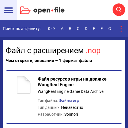
Поиск по алфавиту:
0-9
A
B
C
D
E
F
G
H
I
Файл с расширением
.nop
Чем открыть, описание – 1 формат файла
Файл ресурсов игры на движке
WangReal Engine
WangReal Engine Game Data Archive
Тип файла:
Файлы игр
Тип данных:
Неизвестно
Разработчик:
Sonnori