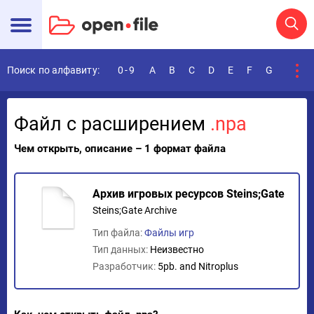
Поиск по алфавиту:
0-9
A
B
C
D
E
F
G
H
I
Файл с расширением
.npa
Чем открыть, описание – 1 формат файла
Архив игровых ресурсов Steins;Gate
Steins;Gate Archive
Тип файла:
Файлы игр
Тип данных:
Неизвестно
Разработчик:
5pb. and Nitroplus