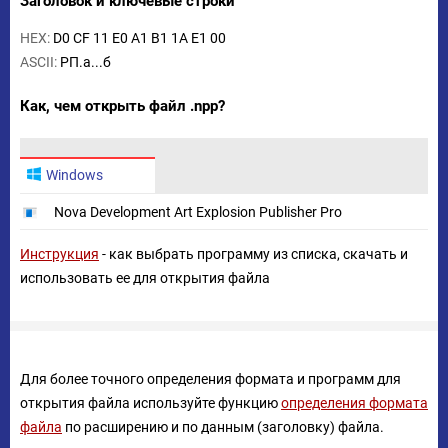
Заголовок и ключевые строки
HEX:
D0 CF 11 E0 A1 B1 1A E1 00
ASCII:
РП.а...б
Как, чем открыть файл .npp?
Windows
Nova Development Art Explosion Publisher Pro
Инструкция
- как выбрать программу из списка, скачать и
использовать ее для открытия файла
Для более точного определения формата и программ для
открытия файла используйте функцию
определения формата
файла
по расширению и по данным (заголовку) файла.