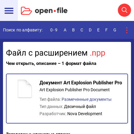
Поиск по алфавиту:
0-9
A
B
C
D
E
F
G
H
I
Файл с расширением
.npp
Чем открыть, описание – 1 формат файла
Документ Art Explosion Publisher Pro
Art Explosion Publisher Pro Document
Тип файла:
Размеченные документы
Тип данных:
Двоичный файл
Разработчик:
Nova Development