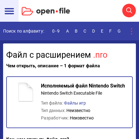
Поиск по алфавиту:
0-9
A
B
C
D
E
F
G
H
I
Файл с расширением
.nro
Чем открыть, описание – 1 формат файла
Исполняемый файл Nintendo Switch
Nintendo Switch Executable File
Тип файла:
Файлы игр
Тип данных:
Неизвестно
Разработчик:
Неизвестно