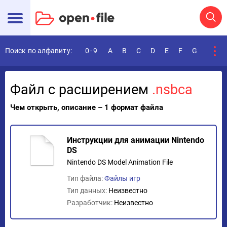
Поиск по алфавиту:
0-9
A
B
C
D
E
F
G
H
I
Файл с расширением
.nsbca
Чем открыть, описание – 1 формат файла
Инструкции для анимации Nintendo
DS
Nintendo DS Model Animation File
Тип файла:
Файлы игр
Тип данных:
Неизвестно
Разработчик:
Неизвестно