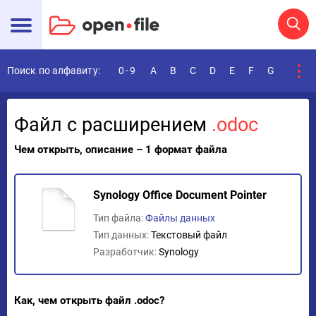
Поиск по алфавиту:
0-9
A
B
C
D
E
F
G
H
I
Файл с расширением
.odoc
Чем открыть, описание – 1 формат файла
Synology Office Document Pointer
Тип файла:
Файлы данных
Тип данных:
Текстовый файл
Разработчик:
Synology
Как, чем открыть файл .odoc?