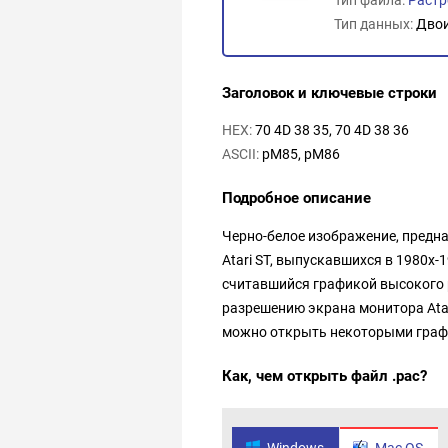
Тип данных:
Дво
Заголовок и ключевые строки
HEX:
70 4D 38 35, 70 4D 38 36
ASCII:
pM85, pM86
Подробное описание
Черно-белое изображение, предн
Atari ST, выпускавшихся в 1980х-
считавшийся графикой высокого 
разрешению экрана монитора Ata
можно открыть некоторыми граф
Как, чем открыть файл .pac?
Windows
Mac OS