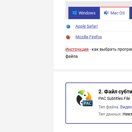
Windows
Mac OS
Apple Safari
Mozilla Firefox
Инструкция
- как выбрать програ
файла
2. Файл субти
PAC Subtitles File
Тип файла:
Виде
Тип данных:
Неиз