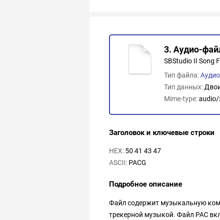
3. Аудио-файл
SBStudio II Song F
Тип файла:
Ауди
Тип данных:
Дво
Mime-type:
audio
Заголовок и ключевые строки
HEX:
50 41 43 47
ASCII:
PACG
Подробное описание
Файл содержит музыкальную комп
трекерной музыкой. Файл PAC вк