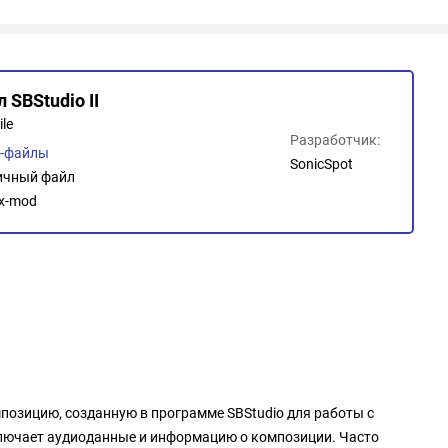
 SBStudio II
ile
Разработчик:
о-файлы
SonicSpot
ичный файл
/x-mod
озицию, созданную в программе SBStudio для работы с
лючает аудиоданные и информацию о композиции. Часто