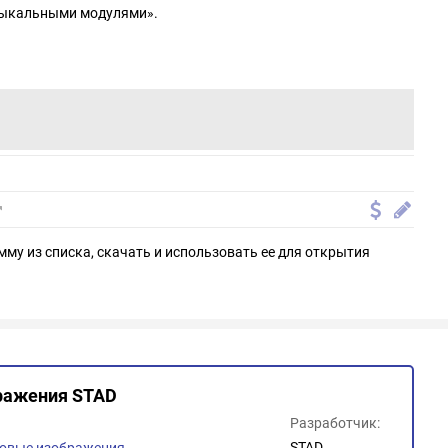
зыкальными модулями».
мму из списка, скачать и использовать ее для открытия
бражения STAD
Разработчик:
STAD
овые изображения