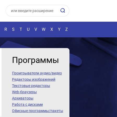
R
S
T
U
V
W
X
Y
Z
Программы
Проигрыватели аудио/видео
Редакторы изображений
Текстовые редакторы
Web-браузеры
Архиваторы
Работа с дисками
Офисные программы/пакеты