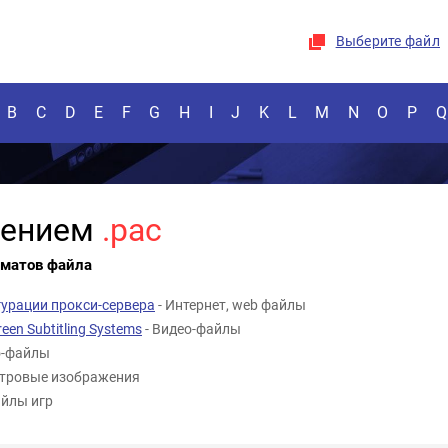
Выберите файл
B
C
D
E
F
G
H
I
J
K
L
M
N
O
P
Q
рением
.pac
рматов файла
урации прокси-сервера
- Интернет, web файлы
en Subtitling Systems
- Видео-файлы
о-файлы
стровые изображения
айлы игр