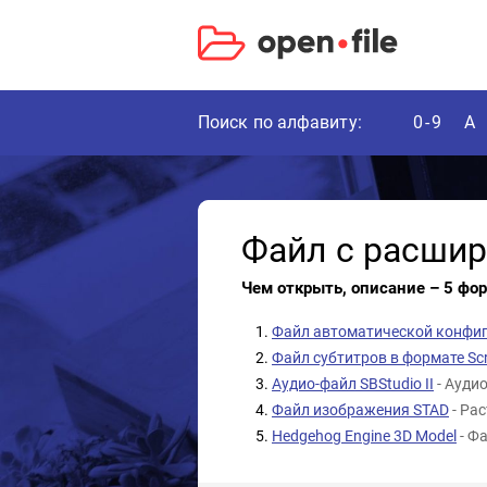
Поиск по алфавиту:
0-9
A
Файл с расши
Чем открыть, описание – 5 фо
Файл автоматической конфиг
Файл субтитров в формате Scre
Аудио-файл SBStudio II
- Ауди
Файл изображения STAD
- Ра
Hedgehog Engine 3D Model
- Ф