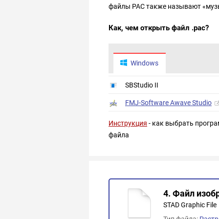
файлы PAC также называют «му
Как, чем открыть файл .pac?
Windows
SBStudio II
FMJ-Software Awave Studio
Инструкция
- как выбрать програ
файла
4. Файл изо
STAD Graphic File
Тип файла:
Растр