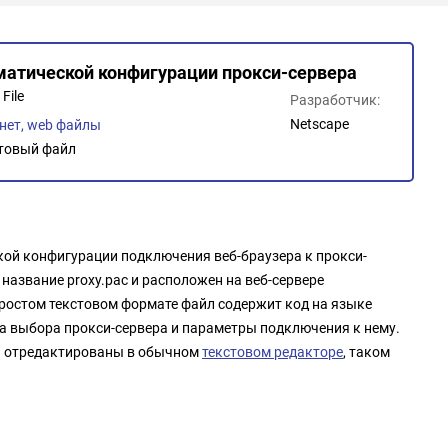
матической конфигурации прокси-сервера
File
Разработчик:
Netscape
нет, web файлы
товый файл
кой конфигурации подключения веб-браузера к прокси-
 название proxy.pac и расположен на веб-сервере
простом текстовом формате файл содержит код на языке
а выбора прокси-сервера и параметры подключения к нему.
и отредактированы в обычном
текстовом редакторе
, таком