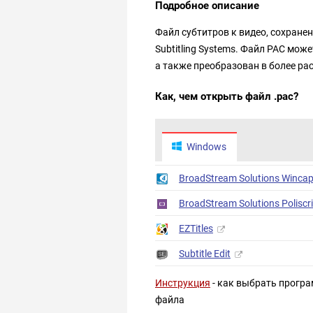
Подробное описание
Файл субтитров к видео, сохране
Subtitling Systems. Файл PAC может
а также преобразован в более р
Как, чем открыть файл .pac?
Windows
BroadStream Solutions Winca
BroadStream Solutions Poliscri
EZTitles
Subtitle Edit
Инструкция
- как выбрать програ
файла