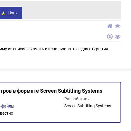
Linux
мму из списка, скачать и использовать ее для открытия
тров в формате Screen Subtitling Systems
Разработчик:
Screen Subtitling Systems
о-файлы
вестно