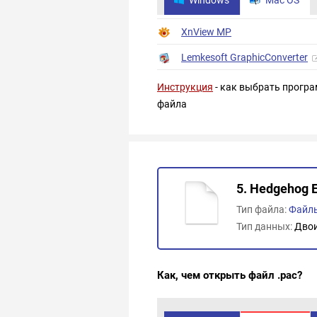
XnView MP
Lemkesoft GraphicConverter
Инструкция
- как выбрать програ
файла
5. Hedgehog 
Тип файла:
Файлы
Тип данных:
Дво
Как, чем открыть файл .pac?