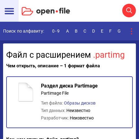
Поиск по алфавиту:
0-9
A
B
C
D
E
F
G
H
I
Файл с расширением
.partimg
Чем открыть, описание – 1 формат файла
Раздел диска Partimage
Partimage File
Тип файла:
Образы дисков
Тип данных:
Неизвестно
Разработчик:
Неизвестно