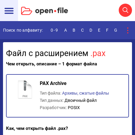
Поиск по алфавиту:
0-9
A
B
C
D
E
F
G
H
I
Файл с расширением
.pax
Чем открыть, описание – 1 формат файла
PAX Archive
Тип файла:
Архивы, сжатые файлы
Тип данных:
Двоичный файл
Разработчик:
POSIX
Как, чем открыть файл .pax?