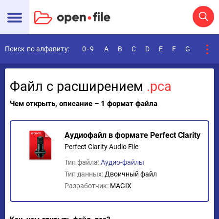
Поиск по алфавиту:
0-9
A
B
C
D
E
F
G
H
I
Файл с расширением
.pca
Чем открыть, описание – 1 формат файла
Аудиофайл в формате Perfect Clarity
Perfect Clarity Audio File
Тип файла:
Аудио-файлы
Тип данных:
Двоичный файл
Разработчик:
MAGIX